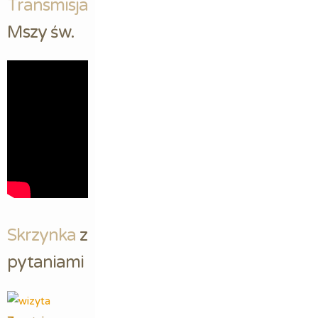
Transmisja
Mszy św.
Skrzynka
 z 
pytaniami