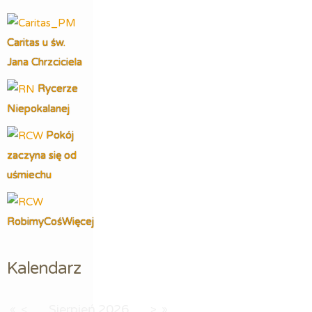
Caritas u św.
Jana Chrzciciela
Rycerze
Niepokalanej
Pokój
zaczyna się od
uśmiechu
RobimyCośWięcej
Kalendarz
Sierpień
2026
«
<
>
»