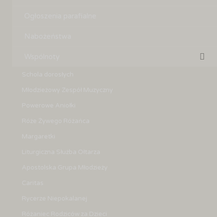
Ogłoszenia parafialne
Nabożeństwa
Wspólnoty
Schola dorosłych
Młodzieżowy Zespół Muzyczny
Powerowe Aniołki
Róże Żywego Różańca
Margaretki
Liturgiczna Służba Ołtarza
Apostolska Grupa Młodzieży
Caritas
Rycerze Niepokalanej
Różaniec Rodziców za Dzieci