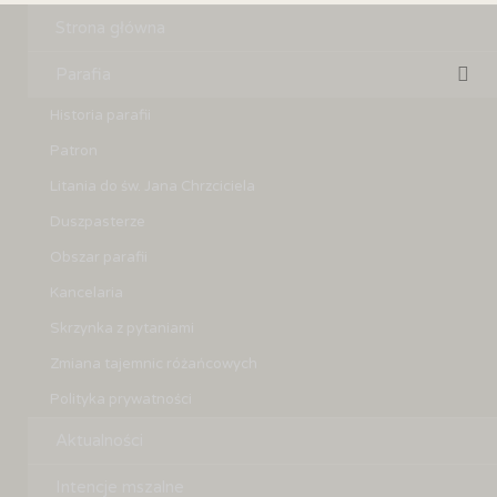
Strona główna
Parafia
Historia parafii
Patron
Litania do św. Jana Chrzciciela
Duszpasterze
Obszar parafii
Kancelaria
Skrzynka z pytaniami
Zmiana tajemnic różańcowych
Polityka prywatności
Aktualności
Intencje mszalne