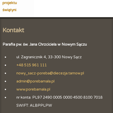
projektu
świątyni
Kontakt
Parafia pw. św. Jana Chrzciciela w Nowym Sączu
ul. Zagranicznik 4, 33-300 Nowy Sącz
+48 515 961 111
nowy_sacz-poreba@diecezja.tarnow.pl
admin@porebamala.pl
www.porebamala.pl
nr konta: PL97 2490 0005 0000 4500 8100 7018
SWIFT: ALBPPLPW