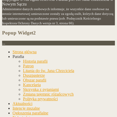
Nowym Sączu
Administrator danych osobowych informuje, że wszystkie dane osobowe na
stronie internetowej umieszczone zostały za zgodą osób, których dane dotyczą
lub umieszczone są na podstawie prawa (zob. Podręcznik Kościelnego
Inspektora Ochrony Danych wersja nr 3, strona 66).
Popup Widget2
...
Strona główna
Parafia
Historia parafii
Patron
Litania do św. Jana Chrzciciela
Duszpasterze
Obszar parafii
Kancelaria
Skrzynka z pytaniami
Zmiana tajemnic różańcowych
Polityka prywatności
Aktualności
Intencje mszalne
Ogłoszenia parafialne