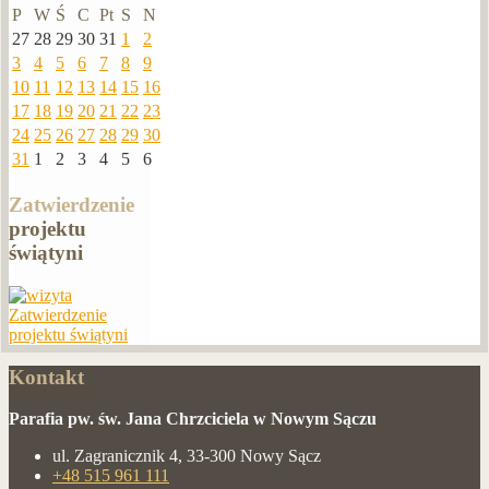
P
W
Ś
C
Pt
S
N
27
28
29
30
31
1
2
3
4
5
6
7
8
9
10
11
12
13
14
15
16
17
18
19
20
21
22
23
24
25
26
27
28
29
30
31
1
2
3
4
5
6
Zatwierdzenie
projektu
świątyni
Zatwierdzenie
projektu świątyni
Kontakt
Parafia pw. św. Jana Chrzciciela w Nowym Sączu
ul. Zagranicznik 4, 33-300 Nowy Sącz
+48 515 961 111