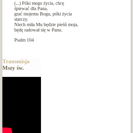
(...) Póki mego życia, chcę
śpiewać dla Pana,
grać mojemu Bogu, póki życia
starczy.
Niech miła Mu będzie pieśń moja,
będę radował się w Panu.
Psalm 104
Transmisja
Mszy św.