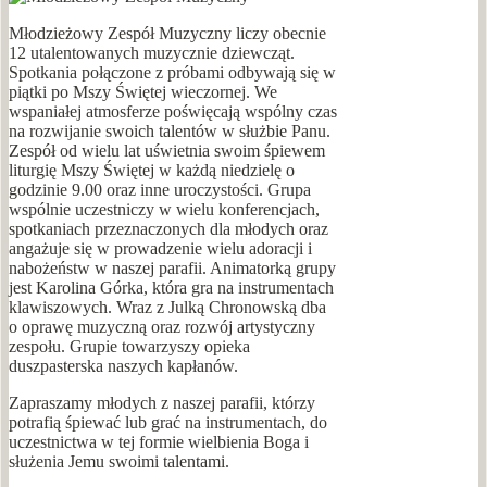
Młodzieżowy Zespół Muzyczny liczy obecnie
12 utalentowanych muzycznie dziewcząt.
Spotkania połączone z próbami odbywają się w
piątki po Mszy Świętej wieczornej. We
wspaniałej atmosferze poświęcają wspólny czas
na rozwijanie swoich talentów w służbie Panu.
Zespół od wielu lat uświetnia swoim śpiewem
liturgię Mszy Świętej w każdą niedzielę o
godzinie 9.00 oraz inne uroczystości. Grupa
wspólnie uczestniczy w wielu konferencjach,
spotkaniach przeznaczonych dla młodych oraz
angażuje się w prowadzenie wielu adoracji i
nabożeństw w naszej parafii. Animatorką grupy
jest Karolina Górka, która gra na instrumentach
klawiszowych. Wraz z Julką Chronowską dba
o oprawę muzyczną oraz rozwój artystyczny
zespołu. Grupie towarzyszy opieka
duszpasterska naszych kapłanów.
Zapraszamy młodych z naszej parafii, którzy
potrafią śpiewać lub grać na instrumentach, do
uczestnictwa w tej formie wielbienia Boga i
służenia Jemu swoimi talentami.