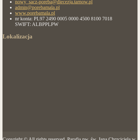
nowy_sacz-poreba@diecezja.tarnow.pl
admin@porebamala.pl
www.porebamala.pl
nr konta: PL97 2490 0005 0000 4500 8100 7018
SWIFT: ALBPPLPW
Lokalizacja
Copyright © All rights reserved. Parafia pw. św. Jana Chrzciciela w