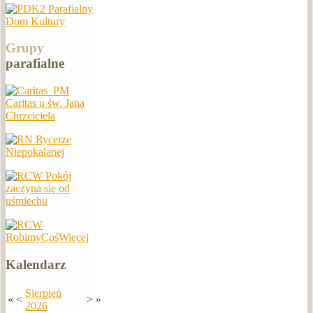
Parafialny
Dom Kultury
Grupy
parafialne
Caritas u św. Jana
Chrzciciela
Rycerze
Niepokalanej
Pokój
zaczyna się od
uśmiechu
RobimyCośWięcej
Kalendarz
Sierpień
«
<
>
»
2026