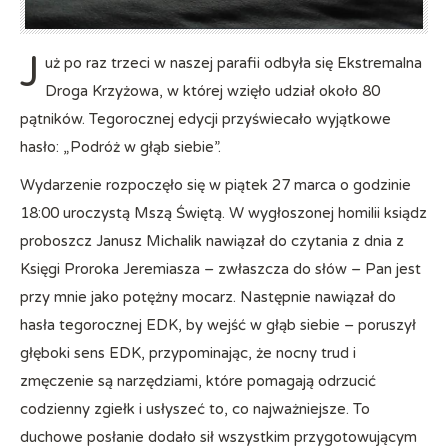
J
uż po raz trzeci w naszej parafii odbyła się Ekstremalna
Droga Krzyżowa, w której wzięło udział około 80
pątników. Tegorocznej edycji przyświecało wyjątkowe
hasło: „Podróż w głąb siebie”.
Wydarzenie rozpoczęło się w piątek 27 marca o godzinie
18:00 uroczystą Mszą Świętą. W wygłoszonej homilii ksiądz
proboszcz Janusz Michalik nawiązał do czytania z dnia z
Księgi Proroka Jeremiasza – zwłaszcza do słów – Pan jest
przy mnie jako potężny mocarz. Następnie nawiązał do
hasła tegorocznej EDK, by wejść w głąb siebie – poruszył
głęboki sens EDK, przypominając, że nocny trud i
zmęczenie są narzędziami, które pomagają odrzucić
codzienny zgiełk i usłyszeć to, co najważniejsze. To
duchowe posłanie dodało sił wszystkim przygotowującym