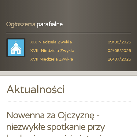
Ogłoszenia
 parafialne
XIX Niedziela Zwykła
09/08/2026
XVIII Niedziela Zwykła
02/08/2026
XVII Niedziela Zwykła
26/07/2026
Aktualności
Nowenna za Ojczyznę -
niezwykłe spotkanie przy