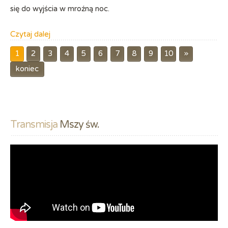
się do wyjścia w mroźną noc.
Czytaj dalej
»
1
2
3
4
5
6
7
8
9
10
koniec
Transmisja
 Mszy św.