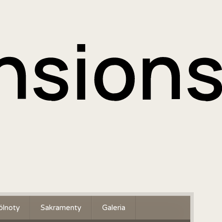
lnoty
Sakramenty
Galeria