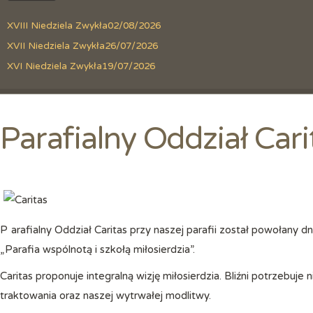
XVIII Niedziela Zwykła
02/08/2026
XVII Niedziela Zwykła
26/07/2026
XVI Niedziela Zwykła
19/07/2026
Parafialny Oddział Cari
Parafialny Oddział Caritas przy naszej parafii został powołany dnia 14.02.2020 r. jako owoc spotkania synodalnego pod hasłem
„Parafia wspólnotą i szkołą miłosierdzia”.
Caritas proponuje integralną wizję miłosierdzia. Bliźni potrzebuje
traktowania oraz naszej wytrwałej modlitwy.