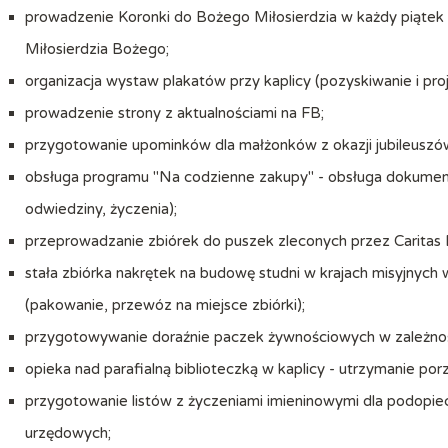
prowadzenie Koronki do Bożego Miłosierdzia w każdy piątek 
Miłosierdzia Bożego;
organizacja wystaw plakatów przy kaplicy (pozyskiwanie i pr
prowadzenie strony z aktualnościami na FB;
przygotowanie upominków dla małżonków z okazji jubileuszó
obsługa programu "Na codzienne zakupy" - obsługa dokument
odwiedziny, życzenia);
przeprowadzanie zbiórek do puszek zleconych przez Caritas D
stała zbiórka nakrętek na budowę studni w krajach misyjnyc
(pakowanie, przewóz na miejsce zbiórki);
przygotowywanie doraźnie paczek żywnościowych w zależnoś
opieka nad parafialną biblioteczką w kaplicy - utrzymanie por
przygotowanie listów z życzeniami imieninowymi dla podopie
urzędowych;