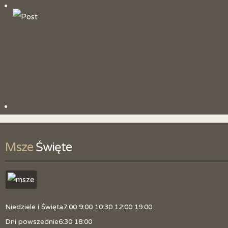
Historia parafii
Patron
Litania do św. Jana Chrzciciela
Duszpasterze
Obszar parafii
Kancelaria
Skrzynka z pytaniami
Msze
 Święte
Zmiana tajemnic różańcowych
Polityka prywatności
Niedziele i Święta
7:00 9:00 10:30 12:00 19:00
Dni powszednie
6:30 18:00