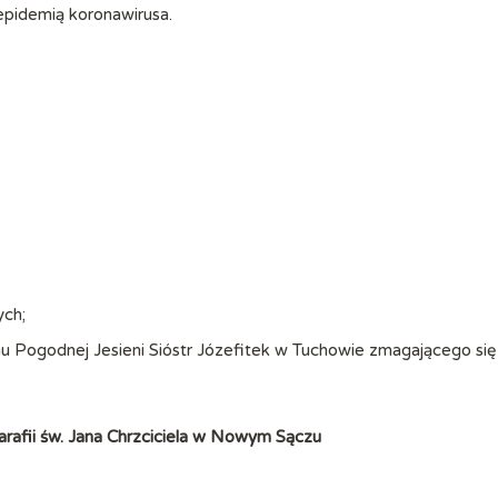
 epidemią koronawirusa.
ych;
u Pogodnej Jesieni Sióstr Józefitek w Tuchowie zmagającego się
arafii
św. Jana Chrzciciela w Nowym Sączu