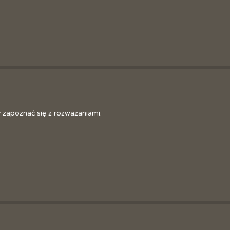
Sztaf
Józe
y zapoznać się z rozważaniami.