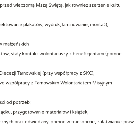
przed wieczorną Mszą Świętą, jak również szerzenie kultu
ojektowanie plakatów, wydruk, laminowanie, montaż);
w małżeńskich
ów, stały kontakt wolontariuszy z beneficjentami (pomoc,
iecezji Tarnowskiej (przy współpracy z SKC);
h we współpracy z Tarnowskim Wolontariatem Misyjnym
ci od potrzeb;
ządku, przygotowanie materiałów i książek;
cznych oraz odwiedziny, pomoc w transporcie, załatwianiu spraw