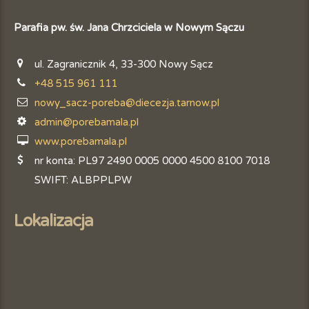
Parafia pw. św. Jana Chrzciciela w Nowym Sączu
ul. Zagranicznik 4, 33-300 Nowy Sącz
+48 515 961 111
nowy_sacz-poreba@diecezja.tarnow.pl
admin@porebamala.pl
www.porebamala.pl
nr konta: PL97 2490 0005 0000 4500 8100 7018
SWIFT: ALBPPLPW
Lokalizacja