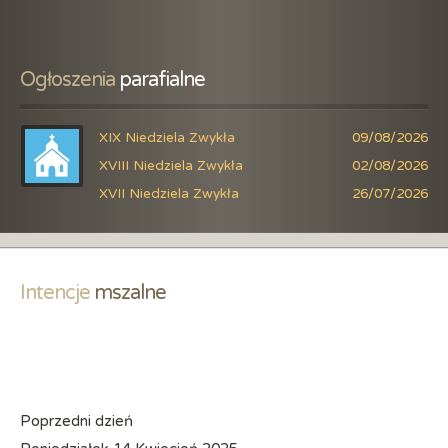
Ogłoszenia
 parafialne
XIX Niedziela Zwykła
09/08/2026
XVIII Niedziela Zwykła
02/08/2026
XVII Niedziela Zwykła
26/07/2026
Intencje
 mszalne
Poprzedni dzień