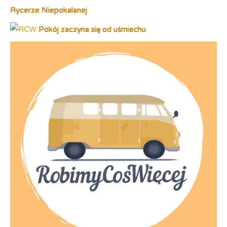
Rycerze Niepokalanej
Pokój zaczyna się od uśmiechu