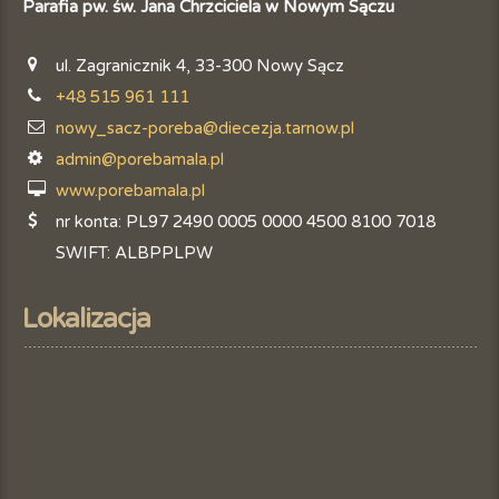
Parafia pw. św. Jana Chrzciciela w Nowym Sączu
ul. Zagranicznik 4, 33-300 Nowy Sącz
+48 515 961 111
nowy_sacz-poreba@diecezja.tarnow.pl
admin@porebamala.pl
www.porebamala.pl
nr konta: PL97 2490 0005 0000 4500 8100 7018
SWIFT: ALBPPLPW
Lokalizacja