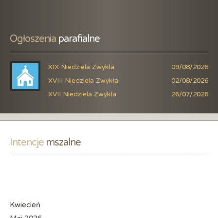
Ogłoszenia
 parafialne
XIX Niedziela Zwykła
09/08/2026
XVIII Niedziela Zwykła
02/08/2026
XVII Niedziela Zwykła
26/07/2026
Intencje
 mszalne
Kwiecień