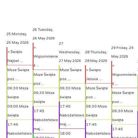
26
Tuesday,
25
Monday,
26 May 2026
25 May 2026
27
>
29
Friday, 29
> Święto
Wednesday,
28
Thursday,
Wspomnienie
May 2026
Najświ ...
27 May 2026
28 May 2026
ś ...
>
Msze Święte
Msze Święte
> Święto
Msze Święte
Wspomnienie
poz ...
poz ...
Jezusa ...
poz ...
ś ...
06:30 Msza
06:30 Msza
Msze Święte
06:30 Msza
Msze Święte
święta
święta
poz ...
święta
poz ...
09:00 Msza
17:45
06:30 Msza
17:45
06:30 Msza
święta
Nabożeństwo
święta
Nabożeństwo
święta
maj ...
17:45
17:45
maj ...
17:45
Nabożeństwo
18:00
Nabożeństwo
18:00 Msza
Nabożeństwo