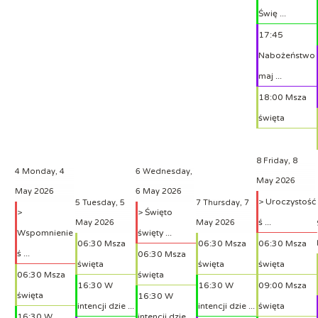
Świę ...
17:45
Nabożeństwo
maj ...
18:00 Msza
święta
8
Friday, 8
4
Monday, 4
6
Wednesday,
May 2026
May 2026
6 May 2026
> Uroczystość
5
Tuesday, 5
7
Thursday, 7
>
> Święto
ś ...
May 2026
May 2026
Wspomnienie
święty ...
06:30 Msza
06:30 Msza
06:30 Msza
ś ...
06:30 Msza
święta
święta
święta
06:30 Msza
święta
16:30 W
16:30 W
09:00 Msza
święta
16:30 W
intencji dzie ...
intencji dzie ...
święta
16:30 W
intencji dzie ...