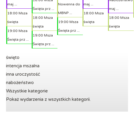
maj ...
Nowenna do
maj ...
Święta prz ...
maj ...
MBNP ...
18:00 Msza
18:00 Msza
18:00 Msza
18:00 Msza
święta
19:00 Msza
święta
święta
święta
Święta prz ...
19:00 Msza
19:00 Msza
Święta prz ...
Święta prz ...
święto
intencja mszalna
inna uroczystość
nabożeństwo
Wszystkie kategorie
Pokaż wydarzenia z wszystkich kategorii.