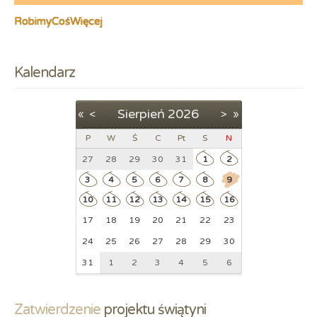
RobimyCośWięcej
Kalendarz
Sierpień
2026
«
<
>
»
P
W
Ś
C
Pt
S
N
27
28
29
30
31
1
2
3
4
5
6
7
8
9
10
11
12
13
14
15
16
17
18
19
20
21
22
23
24
25
26
27
28
29
30
31
1
2
3
4
5
6
Zatwierdzenie
 projektu świątyni