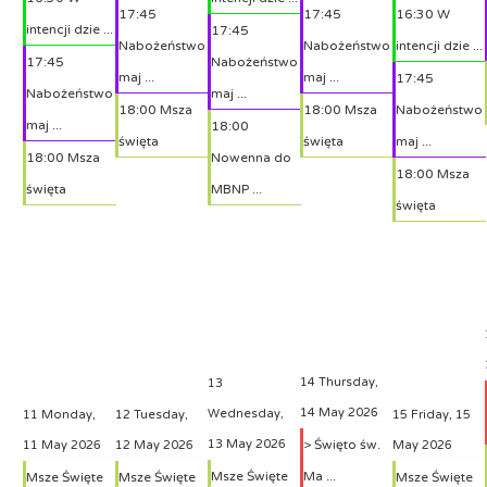
17:45
17:45
16:30 W
intencji dzie ...
17:45
Nabożeństwo
Nabożeństwo
intencji dzie ...
17:45
Nabożeństwo
maj ...
maj ...
17:45
Nabożeństwo
maj ...
18:00 Msza
18:00 Msza
Nabożeństwo
maj ...
18:00
święta
święta
maj ...
18:00 Msza
Nowenna do
18:00 Msza
święta
MBNP ...
święta
14
Thursday,
13
14 May 2026
Wednesday,
11
Monday,
12
Tuesday,
15
Friday, 15
13 May 2026
> Święto św.
11 May 2026
12 May 2026
May 2026
Msze Święte
Ma ...
Msze Święte
Msze Święte
Msze Święte