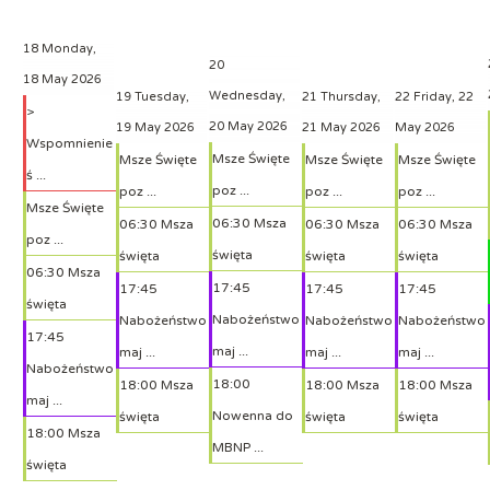
18
Monday,
20
18 May 2026
Wednesday,
19
Tuesday,
21
Thursday,
22
Friday, 22
>
20 May 2026
19 May 2026
21 May 2026
May 2026
Wspomnienie
Msze Święte
Msze Święte
Msze Święte
Msze Święte
ś ...
poz ...
poz ...
poz ...
poz ...
Msze Święte
06:30 Msza
06:30 Msza
06:30 Msza
06:30 Msza
poz ...
święta
święta
święta
święta
06:30 Msza
17:45
17:45
17:45
17:45
święta
Nabożeństwo
Nabożeństwo
Nabożeństwo
Nabożeństwo
17:45
maj ...
maj ...
maj ...
maj ...
Nabożeństwo
18:00
18:00 Msza
18:00 Msza
18:00 Msza
maj ...
Nowenna do
święta
święta
święta
18:00 Msza
MBNP ...
święta