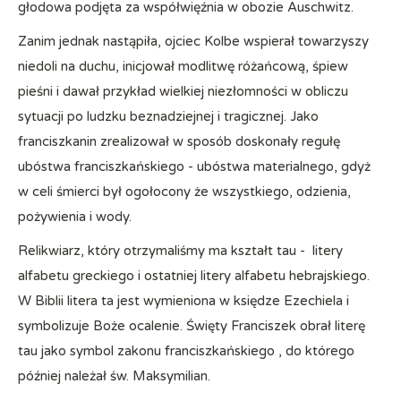
głodowa podjęta za współwięźnia w obozie Auschwitz.
Zanim jednak nastąpiła, ojciec Kolbe wspierał towarzyszy
niedoli na duchu, inicjował modlitwę różańcową, śpiew
pieśni i dawał przykład wielkiej niezłomności w obliczu
sytuacji po ludzku beznadziejnej i tragicznej. Jako
franciszkanin zrealizował w sposób doskonały regułę
ubóstwa franciszkańskiego - ubóstwa materialnego, gdyż
w celi śmierci był ogołocony że wszystkiego, odzienia,
pożywienia i wody.
Relikwiarz, który otrzymaliśmy ma kształt tau - litery
alfabetu greckiego i ostatniej litery alfabetu hebrajskiego.
W Biblii litera ta jest wymieniona w księdze Ezechiela i
symbolizuje Boże ocalenie. Święty Franciszek obrał literę
tau jako symbol zakonu franciszkańskiego , do którego
później należał św. Maksymilian.