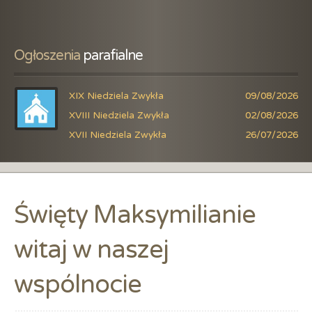
Ogłoszenia
 parafialne
XIX Niedziela Zwykła
09/08/2026
XVIII Niedziela Zwykła
02/08/2026
XVII Niedziela Zwykła
26/07/2026
Święty Maksymilianie
witaj w naszej
wspólnocie