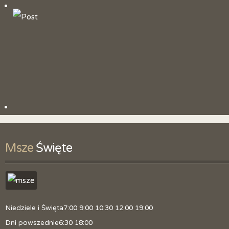
Historia parafii
Patron
Litania do św. Jana Chrzciciela
Duszpasterze
Obszar parafii
Kancelaria
Skrzynka z pytaniami
Msze
 Święte
Zmiana tajemnic różańcowych
Polityka prywatności
Niedziele i Święta
7:00 9:00 10:30 12:00 19:00
Dni powszednie
6:30 18:00