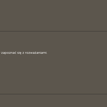
Sztaf
Józe
y zapoznać się z rozważaniami.