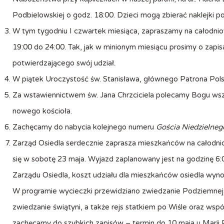
Podbielowskiej o godz. 18:00. Dzieci mogą zbierać naklejki p
W tym tygodniu I czwartek miesiąca, zapraszamy na całodnio
19:00 do 24:00. Tak, jak w minionym miesiącu prosimy o zapisa
potwierdzającego swój udział.
W piątek Uroczystość św. Stanisława, głównego Patrona Polsk
Za wstawiennictwem św. Jana Chrzciciela polecamy Bogu wsz
nowego kościoła.
Zachęcamy do nabycia kolejnego numeru
Gościa Niedzielneg
Zarząd Osiedla serdecznie zaprasza mieszkańców na całodn
się w sobotę 23 maja. Wyjazd zaplanowany jest na godzinę 6:
Zarządu Osiedla, koszt udziału dla mieszkańców osiedla wynos
W programie wycieczki przewidziano zwiedzanie Podziemnej
zwiedzanie świątyni, a także rejs statkiem po Wiśle oraz wspó
zachęcamy do szybkich zapisów – termin do 10 maja u Marii 