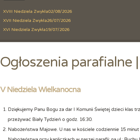
XVIII Niedziela Zwykła
02/08/2026
XVII Niedziela Zwykła
26/07/2026
XVI Niedziela Zwykła
19/07/2026
Ogłoszenia parafialne
V Niedziela Wielkanocna
Dziękujemy Panu Bogu za dar I Komunii Świętej dzieci klas trz
przeżywać Biały Tydzień o godz. 16:30.
Nabożeństwa Majowe. U nas w kościele codziennie 15 minut
Nabożeństwa przy kapliczkach w naszej parafii; na ul.: Ruchu 