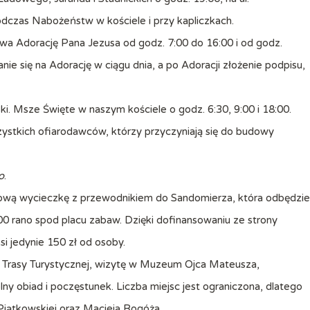
odczas Nabożeństw w kościele i przy kapliczkach.
wa Adorację Pana Jezusa od godz. 7:00 do 16:00 i od godz.
nie się na Adorację w ciągu dnia, a po Adoracji złożenie podpisu,
i. Msze Święte w naszym kościele o godz. 6:30, 9:00 i 18:00.
ystkich ofiarodawców, którzy przyczyniają się do budowy
o
.
iową wycieczkę z przewodnikiem do Sandomierza, która odbędzie
00 rano spod placu zabaw. Dzięki dofinansowaniu ze strony
i jedynie 150 zł od osoby.
 Trasy Turystycznej, wizytę w Muzeum Ojca Mateusza,
lny obiad i poczęstunek. Liczba miejsc jest ograniczona, dlatego
Piątkowskiej oraz Macieja Rogóża.