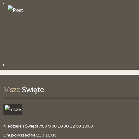
Historia parafii
Patron
Litania do św. Jana Chrzciciela
Duszpasterze
Obszar parafii
Kancelaria
Skrzynka z pytaniami
Msze
 Święte
Zmiana tajemnic różańcowych
Polityka prywatności
Niedziele i Święta
7:00 9:00 10:30 12:00 19:00
Dni powszednie
6:30 18:00