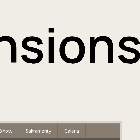
lnoty
Sakramenty
Galeria