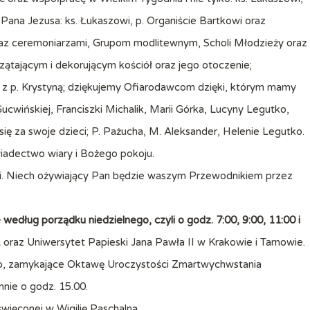
Pana Jezusa: ks. Łukaszowi, p. Organiście Bartkowi oraz
 wraz ceremoniarzami, Grupom modlitewnym, Scholi Młodzieży oraz
zątającym i dekorującym kościół oraz jego otoczenie;
z z p. Krystyną; dziękujemy Ofiarodawcom dzięki, którym mamy
ucwińskiej, Franciszki Michalik, Marii Górka, Lucyny Legutko,
ę za swoje dzieci; P. Pażucha, M. Aleksander, Helenie Legutko.
wiadectwo wiary i Bożego pokoju.
ści. Niech ożywiający Pan będzie waszym Przewodnikiem przez
dług porządku niedzielnego, czyli o godz. 7:00, 9:00, 11:00 i
L oraz Uniwersytet Papieski Jana Pawła II w Krakowie i Tarnowie.
go, zamykające Oktawę Uroczystości Zmartwychwstania
nie o godz. 15.00.
ięconej w Wigilię Paschalną.