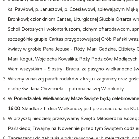
ks. Pawłowi, p. Januszowi, p. Czesławowi, śpiewającym Mękę 
Bronkowi; członkiniom Caritas, Liturgicznej Służbie Ołtarza
Scholi Dorosłych i wolontariuszom, cichym ofiarodawcom, spr
szczególnie grupie Caritas przygotowującej Grób Pański wra
kwiaty w grobie Pana Jezusa - Róży: Marii Gadzina, Elżbiety G
Marii Kogut, Wojciecha Kowalika; Róży Rodziców Modlących si
Wam wszystkim – Siostry i Bracia, za pasyjno-wielkanocne ś
Witamy w naszej parafii rodaków z kraju i zagranicy oraz go
osobę św. Jana Chrzciciela – patrona naszej Wspólnoty.
W
Poniedziałek Wielkanocny Msze Święte będą celebrowane we
16:00
. Składka z II dnia Wielkanocy jest przeznaczona na KU
W przyszłą niedzielę przeżywamy Święto Miłosierdzia Boże
Pańskiego; Trwajmy na Nowennie przed tym Świętem codzien
Zapraszamy do zabrania wody święconej w buteleczkach, pośw