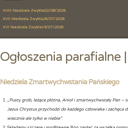
XVIII Niedziela Zwykła
02/08/2026
XVII Niedziela Zwykła
26/07/2026
XVI Niedziela Zwykła
19/07/2026
Ogłoszenia parafialne
Niedziela Zmartwychwstania Pańskiego
„Pusty grób, leżące płótna, Anioł i zmartwychwstały Pan – to
Jezus Chrystus przychodzi do każdego człowieka i zachęca d
wiecznie ale tylko w niebie”
.
Składamy szczere i modlitewne Bóg zapłać za wszelką pomoc 