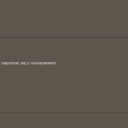
Sztaf
Józe
y zapoznać się z rozważaniami.