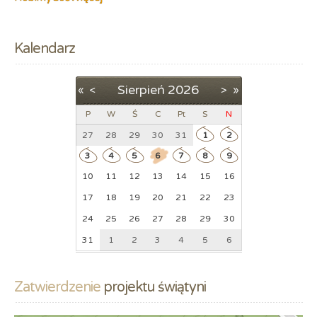
Kalendarz
Sierpień
2026
«
<
>
»
P
W
Ś
C
Pt
S
N
27
28
29
30
31
1
2
3
4
5
6
7
8
9
10
11
12
13
14
15
16
17
18
19
20
21
22
23
24
25
26
27
28
29
30
31
1
2
3
4
5
6
Zatwierdzenie
 projektu świątyni