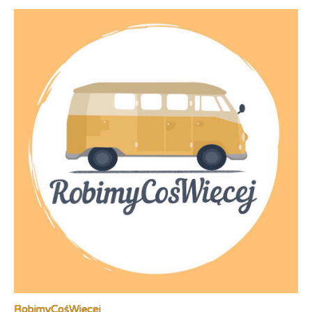
RobimyCośWięcej