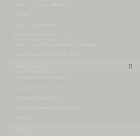
Apostolska Grupa Młodzieży
Caritas
Rycerze Niepokalanej
Różaniec Rodziców za Dzieci
Apostolstwo Pomocy Duszom Czyśćcowym
Sztafeta modlitewna do św. Józefa
Sakramenty
Sakrament Chrztu Świętego
Sakrament Bierzmowania
Sakrament Małżeństwa
Sakrament Namaszczenia Chorych
Pogrzeb
Galeria