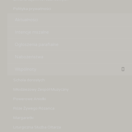
Polityka prywatności
Aktualności
Intencje mszalne
Ogłoszenia parafialne
Nabożeństwa
Wspólnoty
Schola dorosłych
Młodzieżowy Zespół Muzyczny
Powerowe Aniołki
Róże Żywego Różańca
Margaretki
Liturgiczna Służba Ołtarza