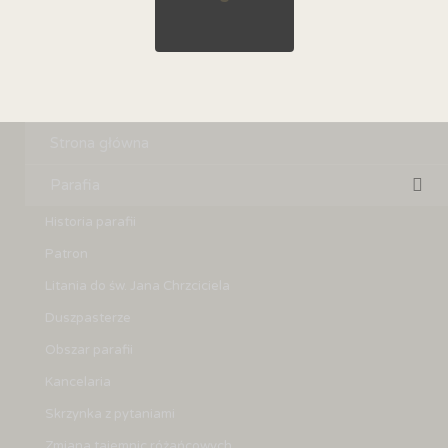
Strona główna
Parafia
Historia parafii
Patron
Litania do św. Jana Chrzciciela
Duszpasterze
Obszar parafii
Kancelaria
Skrzynka z pytaniami
Zmiana tajemnic różańcowych