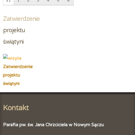
31
1
2
3
4
5
6
Zatwierdzenie
projektu 
świątyni
Zatwierdzenie
projektu
świątyni
Kontakt
Parafia pw. św. Jana Chrzciciela w Nowym Sączu