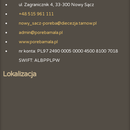
ul. Zagranicznik 4, 33-300 Nowy Sącz
+48 515 961 111
nowy_sacz-poreba@diecezja.tarnow.pl
admin@porebamala.pl
www.porebamala.pl
nr konta: PL97 2490 0005 0000 4500 8100 7018
SWIFT: ALBPPLPW
Lokalizacja