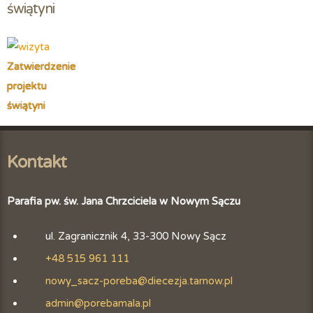
świątyni
Zatwierdzenie
projektu
świątyni
Kontakt
Parafia pw. św. Jana Chrzciciela w Nowym Sączu
ul. Zagranicznik 4, 33-300 Nowy Sącz
+48 515 961 111
nowy_sacz-poreba@diecezja.tarnow.pl
admin@porebamala.pl