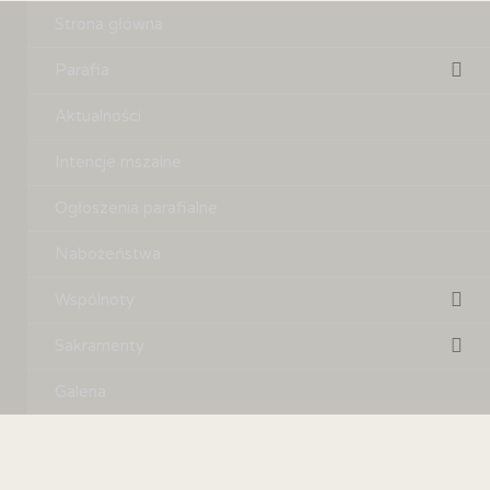
Strona główna
Parafia
Aktualności
Intencje mszalne
Ogłoszenia parafialne
Nabożeństwa
Wspólnoty
Sakramenty
Galeria