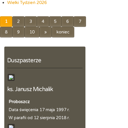
Wielki Tydzień 2026
1
2
3
4
5
6
7
8
9
10
»
koniec
Duszpasterze
ks. Janusz Michalik
Proboszcz
Data święcenia 17 maja 1997 r.
W parafii od 12 sierpnia 2018 r.