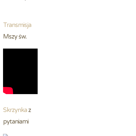
Transmisja
Mszy św.
Skrzynka
 z 
pytaniami