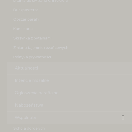
Litania do św. Jana Chrzciciela
Duszpasterze
Obszar parafii
Kancelaria
Skrzynka z pytaniami
Zmiana tajemnic różańcowych
Polityka prywatności
Aktualności
Intencje mszalne
Ogłoszenia parafialne
Nabożeństwa
Wspólnoty
Schola dorosłych