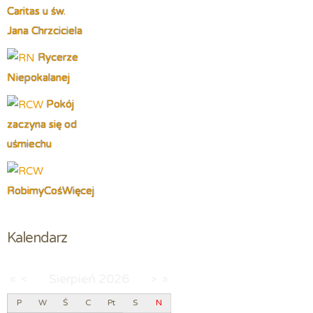
Caritas u św.
Jana Chrzciciela
Rycerze
Niepokalanej
Pokój
zaczyna się od
uśmiechu
RobimyCośWięcej
Kalendarz
Sierpień
2026
«
<
>
»
P
W
Ś
C
Pt
S
N