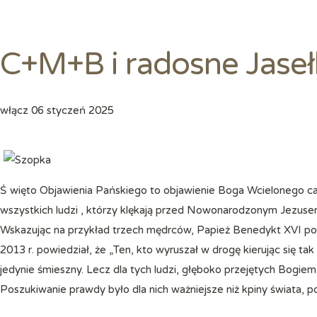
C+M+B i radosne Jaseł
włącz
06 styczeń 2025
Święto Objawienia Pańskiego to objawienie Boga Wcielonego całemu światu, a pokłon Mędrców ze Wschodu symbolizuje
wszystkich ludzi , którzy klękają przed Nowonarodzonym Jezuse
Wskazując na przykład trzech mędrców, Papież Benedykt XVI pod
2013 r. powiedział, że „Ten, kto wyruszał w drogę kierując się t
jedynie śmieszny. Lecz dla tych ludzi, głęboko przejętych Bogiem
Poszukiwanie prawdy było dla nich ważniejsze niż kpiny świata, po