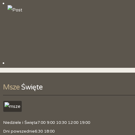
Historia parafii
Patron
Litania do św. Jana Chrzciciela
Duszpasterze
Obszar parafii
Kancelaria
Skrzynka z pytaniami
Msze
 Święte
Zmiana tajemnic różańcowych
Polityka prywatności
Niedziele i Święta
7:00 9:00 10:30 12:00 19:00
Dni powszednie
6:30 18:00