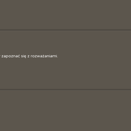
Sztaf
Józe
y zapoznać się z rozważaniami.