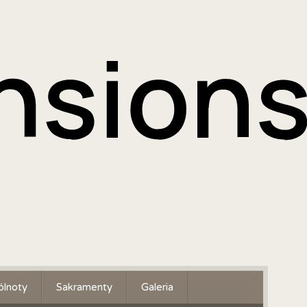
lnoty
Sakramenty
Galeria