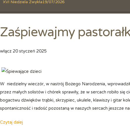
XVI Niedziela Zwykła
19/07/2026
Zaśpiewajmy pastorałk
włącz
20 styczeń 2025
W niedzielny wieczór, w nastrój Bożego Narodzenia, wprowadziła nas scholka dziecięca. Radosne kolędy i pastorałki śpiewane
przez małych solistów i chórek sprawiły, że w sercach robiło się ci
bogactwu dźwięków trąbki, skrzypiec, ukulele, klawiszy i gitar kol
spontaniczność i radość pozostaną w naszych sercach jeszcze na 
Czytaj dalej