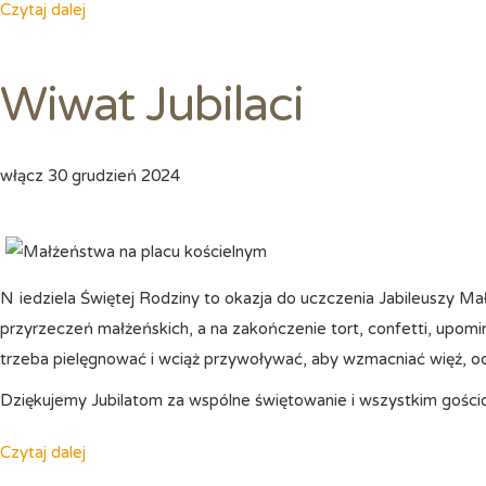
Czytaj dalej
Wiwat Jubilaci
włącz
30 grudzień 2024
Niedziela Świętej Rodziny to okazja do uczczenia Jabileuszy Małżeńskich. Msza Święta w intencji Jubilatów, odnowienie
przyrzeczeń małżeńskich, a na zakończenie tort, confetti, upomin
trzeba pielęgnować i wciąż przywoływać, aby wzmacniać więź, odk
Dziękujemy Jubilatom za wspólne świętowanie i wszystkim goś
Czytaj dalej